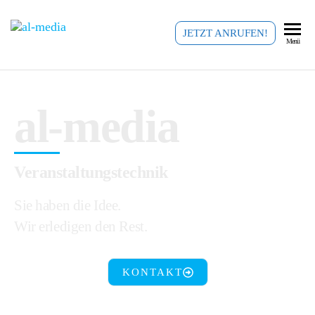
al-
Veranstaltungstechnik
JETZT ANRUFEN!
Menü
Köln
media
al-media
Veranstaltungstechnik
Sie haben die Idee.
Wir erledigen den Rest.
KONTAKT